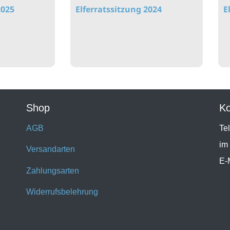
2025
Elferratssitzung 2024
E
Shop
Ko
AGB
Te
im
Versandarten
E-
Zahlungsarten
Widerrufsbelehrung