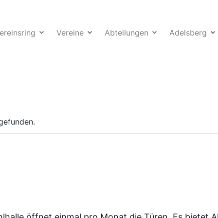
ereinsring
Vereine
Abteilungen
Adelsberg
tgefunden.
lhalle öffnet einmal pro Monat die Türen. Es bietet