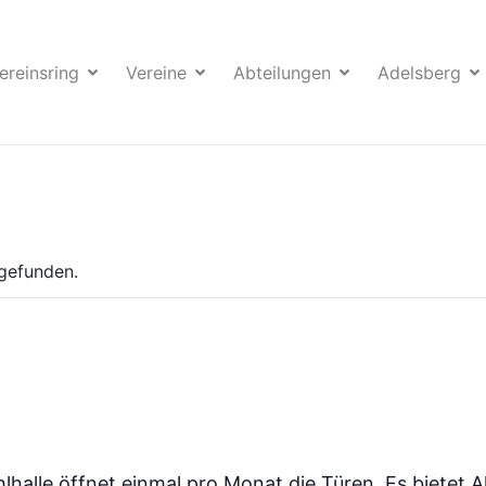
ereinsring
Vereine
Abteilungen
Adelsberg
tgefunden.
lhalle öffnet einmal pro Monat die Türen. Es bietet