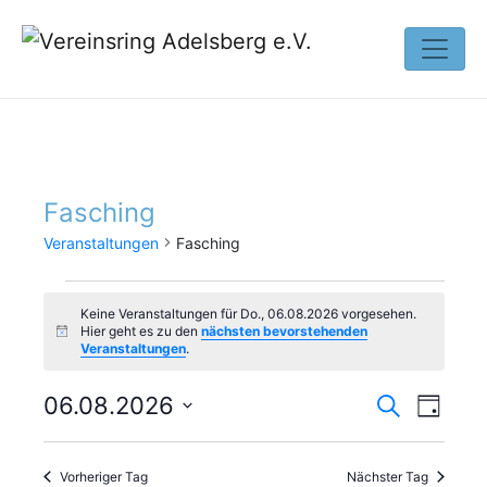
Fasching
Veranstaltungen
Fasching
Keine Veranstaltungen für Do., 06.08.2026 vorgesehen.
Hier geht es zu den
nächsten bevorstehenden
H
Veranstaltungen
.
i
n
w
V
V
06.08.2026
S
e
T
u
i
e
D
a
e
s
c
g
a
h
r
Vorheriger Tag
Nächster Tag